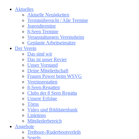
Aktuelles
Aktuelle Neuigkeiten
Terminübersicht / Alle Termine
Jugendtermine
8-Seen Termine
Veranstaltungen Vereinsheim
Geplante Arbeitseinsätze
Der Verein
Das sind wir
Das ist unser Revier
Unser Vorstand
Deine Mitgliedschaft
Frauen Power beim WSVG
Vereinsregatten
8-Seen-Regatten
Clubs der 8 Seen Regatta
Unsere Erfolge
Törns
Video und Bilddatenbank
Linktipps
Mitgliederbereich
Angebote
Tretboot-/Ruderbootverleih
Segeln