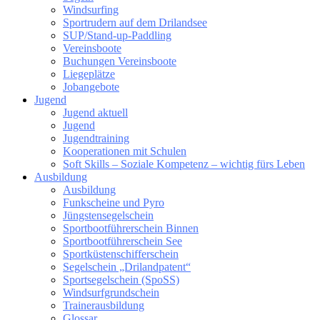
Windsurfing
Sportrudern auf dem Drilandsee
SUP/Stand-up-Paddling
Vereinsboote
Buchungen Vereinsboote
Liegeplätze
Jobangebote
Jugend
Jugend aktuell
Jugend
Jugendtraining
Kooperationen mit Schulen
Soft Skills – Soziale Kompetenz – wichtig fürs Leben
Ausbildung
Ausbildung
Funkscheine und Pyro
Jüngstensegelschein
Sportbootführerschein Binnen
Sportbootführerschein See
Sportküstenschifferschein
Segelschein „Drilandpatent“
Sportsegelschein (SpoSS)
Windsurfgrundschein
Trainerausbildung
Glossar